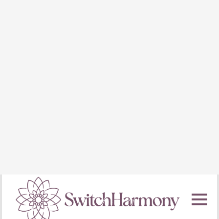
Kinderboek
Van altijd moe en
gespannen, naar
meer rust in je