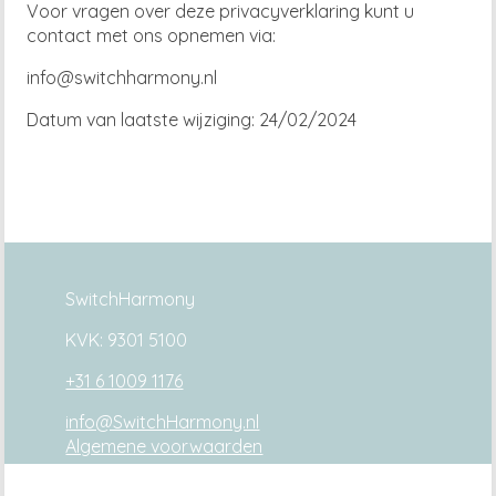
Voor vragen over deze privacyverklaring kunt u
contact met ons opnemen via:
info@switchharmony.nl
Datum van laatste wijziging: 24/02/2024
SwitchHarmony
KVK: 9301 5100
+31 6 1009 1176
info@SwitchHarmony.nl
Algemene voorwaarden
Privacy verklaring