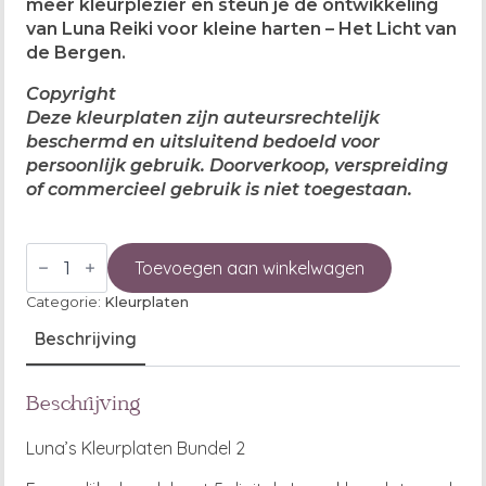
meer kleurplezier en steun je de ontwikkeling
van Luna Reiki voor kleine harten – Het Licht van
de Bergen.
Copyright
Deze kleurplaten zijn auteursrechtelijk
beschermd en uitsluitend bedoeld voor
persoonlijk gebruik. Doorverkoop, verspreiding
of commercieel gebruik is niet toegestaan.
kleurplaten
bundel
Toevoegen aan winkelwagen
2
aantal
Categorie:
Kleurplaten
Beschrijving
Beschrijving
Luna’s Kleurplaten Bundel 2