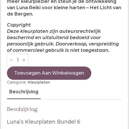
meer kleurplezier en steun je de ontwikkeling
van Luna Reiki voor kleine harten – Het Licht van
de Bergen.
Copyright
Deze kleurplaten zijn auteursrechtelijk
beschermd en uitsluitend bedoeld voor
persoonlijk gebruik. Doorverkoop, verspreiding
of commercieel gebruik is niet toegestaan.
Kleurplaten
bundel
6
aantal
Toevoegen Aan Winkelwagen
Categorie:
Kleurplaten
Beschrijving
Beschrijving
Luna’s Kleurplaten Bundel 6