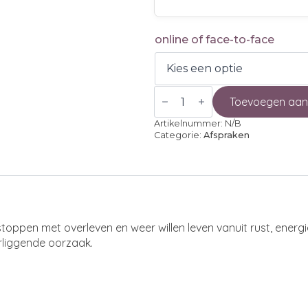
online of face-to-face
Rust
in
Toevoegen aan
je
hoofd,
Artikelnummer:
N/B
Energie
Categorie:
Afspraken
in
je
dag
aantal
n stoppen met overleven en weer willen leven vanuit rust, ener
rliggende oorzaak.