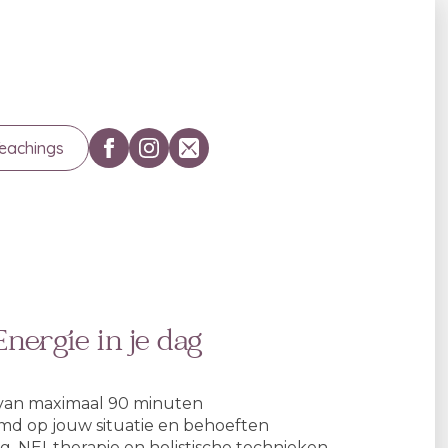
Teachings
Energie in je dag
es van maximaal 90 minuten
emd op jouw situatie en behoeften
, NEI-therapie en holistische technieken