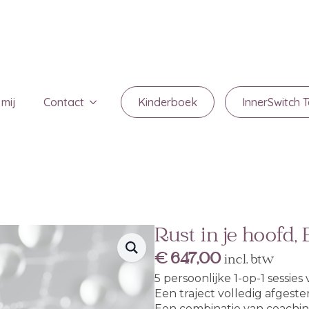
 mij
Contact
Kinderboek
InnerSwitch 
Rust in je hoofd, 
€
647,00
incl. btw
5 persoonlijke 1-op-1 sessi
Een traject volledig afgest
Een combinatie van coaching