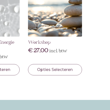
 Energie
Workshop
€
27,00
incl. btw
. btw
Dit
teren
Opties Selecteren
product
heeft
meerdere
variaties.
Deze
optie
kan