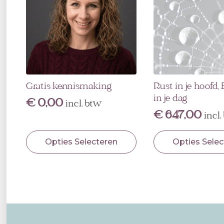
Gratis kennismaking
Rust in je hoofd,
in je dag
€
0,00
incl. btw
€
647,00
incl
Dit
Dit
Opties Selecteren
Opties Selec
product
product
heeft
heeft
meerdere
meerdere
variaties.
variaties.
Deze
Deze
optie
optie
kan
kan