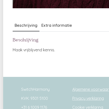
Beschrijving
Extra informatie
Beschrijving
Maak vrijblijvend kennis.
SwitchHarmony
Algemene voorwaa
KVK: 9301 5100
Privacy verklaring
+31 6 1009 1176
Cookie verklaring