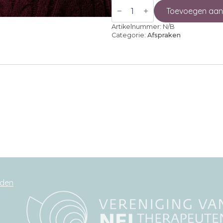
Gratis
kennismaking
Toevoegen aan
aantal
Artikelnummer:
N/B
Categorie:
Afspraken
rden