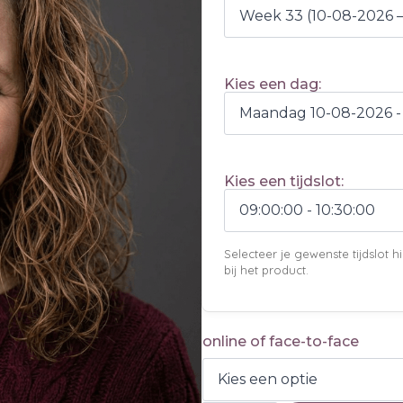
Kies een dag:
Kies een tijdslot:
Selecteer je gewenste tijdslot
bij het product.
online of face-to-face